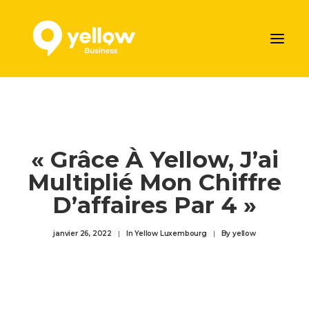
AJOUTER VOTRE ENTREPRISE
LES SERVICES MARKETING DE YELLOW
« Grâce À Yellow, J’ai
NOS ARTICLES
Multiplié Mon Chiffre
CONTACTEZ-NOUS
D’affaires Par 4 »
Prendre rendez-vous
janvier 26, 2022
|
In
Yellow Luxembourg
|
By
yellow